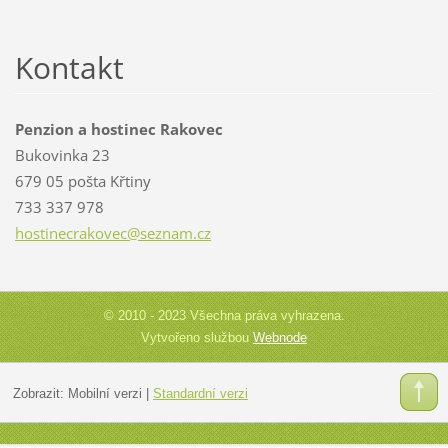
Kontakt
Penzion a hostinec Rakovec
Bukovinka 23
679 05 pošta Křtiny
733 337 978
hostinecrakovec@seznam.cz
© 2010 - 2023 Všechna práva vyhrazena.
Vytvořeno službou
Webnode
Zobrazit:
Mobilní verzi
|
Standardní verzi