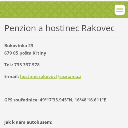
Penzion a hostinec Rakovec
Bukovinka 23
679 05 pošta Křtiny
Tel.: 733 337 978
E-mail:
hostinec
rakovec@
seznam.c
z
GPS souřadnice: 49°17'35.945"N, 16°48'16.611"E
Jak k nám autobusem: